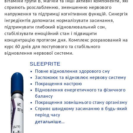
вітаміни групи B, магній та інші активні компоненти, які
сприяють розслабленню, зменшенню нервового
напруження та підтримці когнітивних функцій. Синергія
інгредієнтів допомагає нормалізувати засинання,
підтримувати глибокий відновлювальний сон,
стабілізувати емоційний стан і підвищити
концентрацію протягом дня. Комплекс розрахований на
курс 60 днів для поступового та стабільного
відновлення нервової системи.
SLEEPRITE
Повне відновлення здорового сну
Заспокоює та відновлює нервову систему
Покращення настрою
Відновлення енергетичного та фізичного
балансу
Покращення зовнішнього стану організму
Сприяє швидкому засинанню в будь-який
період часу
детальніше…