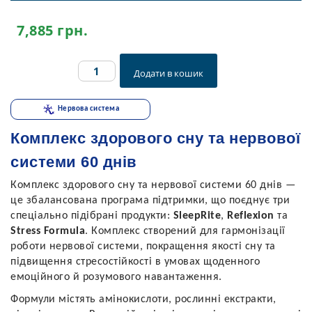
7,885
грн.
Комплекс
Додати в кошик
здорового
сну
та
Нервова система
нервової
системи
Комплекс здорового сну та нервової
60
системи 60 днів
днів
quantity
Комплекс здорового сну та нервової системи 60 днів —
це збалансована програма підтримки, що поєднує три
спеціально підібрані продукти:
SleepRite
,
Reflexion
та
Stress Formula
. Комплекс створений для гармонізації
роботи нервової системи, покращення якості сну та
підвищення стресостійкості в умовах щоденного
емоційного й розумового навантаження.
Формули містять амінокислоти, рослинні екстракти,