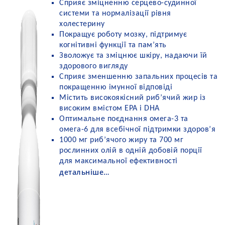
Сприяє зміцненню серцево-судинної
системи та нормалізації рівня
холестерину
Покращує роботу мозку, підтримує
когнітивні функції та пам’ять
Зволожує та зміцнює шкіру, надаючи їй
здорового вигляду
Сприяє зменшенню запальних процесів та
покращенню імунної відповіді
Містить високоякісний риб’ячий жир із
високим вмістом EPA і DHA
Оптимальне поєднання омега-3 та
омега-6 для всебічної підтримки здоров’я
1000 мг риб’ячого жиру та 700 мг
рослинних олій в одній добовій порції
для максимальної ефективності
детальніше…