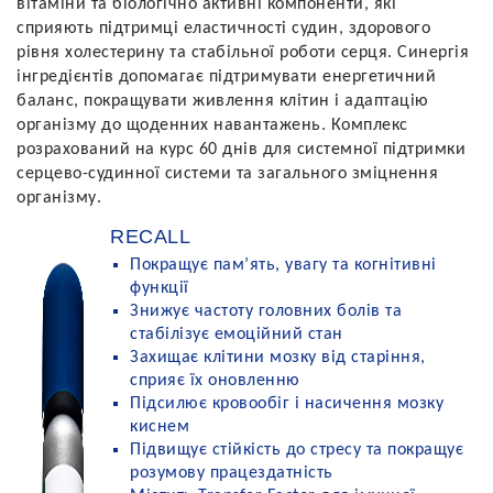
вітаміни та біологічно активні компоненти, які
сприяють підтримці еластичності судин, здорового
рівня холестерину та стабільної роботи серця. Синергія
інгредієнтів допомагає підтримувати енергетичний
баланс, покращувати живлення клітин і адаптацію
організму до щоденних навантажень. Комплекс
розрахований на курс 60 днів для системної підтримки
серцево-судинної системи та загального зміцнення
організму.
RECALL
Покращує пам’ять, увагу та когнітивні
функції
Знижує частоту головних болів та
стабілізує емоційний стан
Захищає клітини мозку від старіння,
сприяє їх оновленню
Підсилює кровообіг і насичення мозку
киснем
Підвищує стійкість до стресу та покращує
розумову працездатність