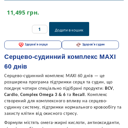
11,495
грн.
Серцево-
Додати в кошик
судинний
комплекс
MAXI
Здоров'я серця
Здоров'я судин
60
днів
Серцево-судинний комплекс MAXI
quantity
60 днів
Серцево-судинний комплекс MAXI 60 днів — це
розширена програма підтримки серця та судин, що
поєднує чотири спеціально підібрані продукти:
BCV
,
Cardio
,
Complex Omega 3 & 6
та
Recall
. Комплекс
створений для комплексного впливу на серцево-
судинну систему, підтримки нормального кровообігу та
захисту клітин від окисного стресу.
Формули містять омега-жирні кислоти, антиоксиданти,