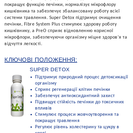
покращує функцію печінки, нормалізує мікрофлору
кишківника та забезпечує збалансовану роботу всієї
системи травлення. Super Detox підтримує очищення
печінки, Fibre System Plus стимулює здорову роботу
кишківнику, а PreO сприяє відновленню корисної
мікрофлори, забезпечуючи організму міцне здоров’я та
відчуття легкості.
КЛЮЧОВІ ПОЛОЖЕННЯ:
SUPER DETOX
Підтримує природний процес детоксикації
організму
Сприяє регенерації клітин печінки
Забезпечує антиоксидантний захист
Підвищує стійкість печінки до токсичних
впливів
Стимулює процеси жовчоутворення та
покращує травлення
Регулює рівень холестерину та цукру в