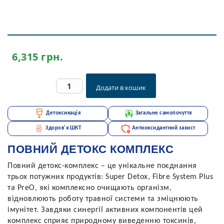
6,315
грн.
Повний
Додати в кошик
детокс
комплекс
quantity
Детоксикація
Загальне самопочуття
Здоров'я ШКТ
Антиоксидантний захист
ПОВНИЙ ДЕТОКС КОМПЛЕКС
Повний детокс-комплекс – це унікальне поєднання
трьох потужних продуктів: Super Detox, Fibre System Plus
та PreO, які комплексно очищають організм,
відновлюють роботу травної системи та зміцнюють
імунітет. Завдяки синергії активних компонентів цей
комплекс сприяє природному виведенню токсинів,