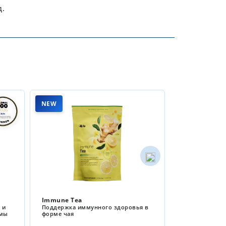
д.
NEW
Super Greens
здоровья в
Мощный комплекс суперфудов