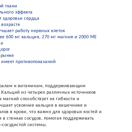
ой ткани
льного эффекта
т здоровье сердца
 возрасте
учшает работу нервных клеток
е 600 мг кальция, 270 мг магния и 2000 МЕ
ма
дорог
 рынке
е имеет противопоказаний
ералам и витаминам, поддерживающим
. Кальций из четырех различных источников
 магний способствует их гибкости и
чшает усвоение кальция в кишечнике и
ов в крови, что важно для здоровых костей и
 в стенках сосудов, помогая поддерживать
-сосудистой системы.