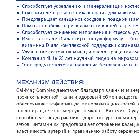
Способствует укреплению и минерализации костн
Содержит четыре источника кальция для максима
Предотвращает кальциноз сосудов и поддерживае
Помогает избежать риск ломкости костей в зрелом
Способствует снижению напряжения и стресса, ул
Имеет в слкаде сбалансированную формулу — боле
витамина D для комплексной поддержки организ
Улучшение состояния мышц и предотвращения су
Компания 4Life 25 лет научный лидер на мировом
Этот продукт является полностью безопасным и н
МЕХАНИЗМ ДЕЙСТВИЯ:
Cal-Mag Complex действует благодаря важным мин
прочность костной ткани и здоровый обмен веществ
обеспечивает эффективную минерализацию костей, а
предотвращает чрезмерную ломкость. Витамин D улу
способствует поддержанию здорового уровня минерал
зубов. Витамин K2 предотвращает отложение кальция
эластичность артерий и правильную работу сердечно