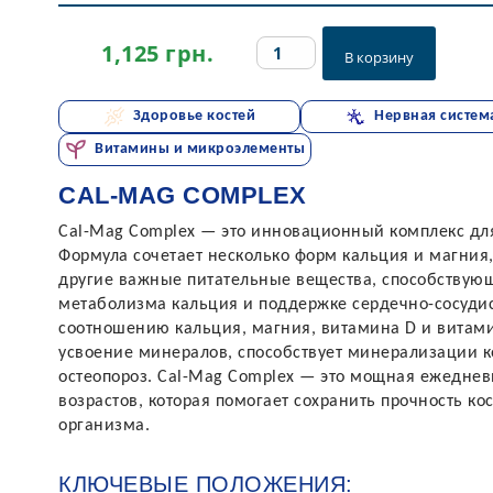
Cal-
1,125
грн.
В корзину
Mag
Complex
quantity
Здоровье костей
Нервная систем
Витамины и микроэлементы
CAL-MAG COMPLEX
Cal-Mag Complex — это инновационный комплекс для
Формула сочетает несколько форм кальция и магния
другие важные питательные вещества, способствую
метаболизма кальция и поддержке сердечно-сосудис
соотношению кальция, магния, витамина D и витами
усвоение минералов, способствует минерализации к
остеопороз. Cal-Mag Complex — это мощная ежеднев
возрастов, которая помогает сохранить прочность ко
организма.
КЛЮЧЕВЫЕ ПОЛОЖЕНИЯ: